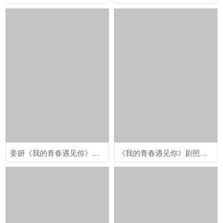
姜妍《我的青春遇见你》李招娣剧照图片
《我的青春遇见你》剧照高清图片