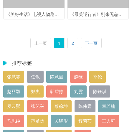
《美好生活》电视人物剧照高清图片
《最美逆行者》别来无恙单元海报图片
上一页
1
2
下一页
推荐标签
张慧雯
任敏
陈意涵
赵薇
邓伦
赵丽颖
郑爽
郭碧婷
刘雯
陈钰琪
罗云熙
张艺兴
蔡徐坤
陈伟霆
章若楠
马思纯
范丞丞
关晓彤
程莉莎
王力可