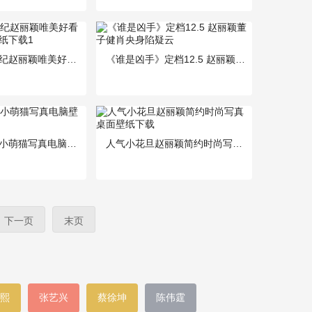
电视剧蜀山战纪赵丽颖唯美好看高清剧照桌面壁纸下载1
《谁是凶手》定档12.5 赵丽颖董子健肖央身陷疑云
赵丽颖与可爱小萌猫写真电脑壁纸下载
人气小花旦赵丽颖简约时尚写真桌面壁纸下载
下一页
末页
熙
张艺兴
蔡徐坤
陈伟霆