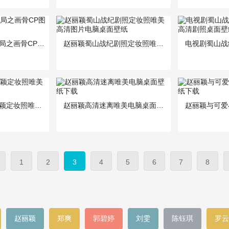
电视剧花千骨大结局之画骨CP图片桌面壁纸下载6
赵丽颖蜀山战纪剧照定妆照唯美高清图片电脑桌面壁纸
《蜀山战纪》赵丽颖定妆照唯美电脑桌面壁纸下载2
赵丽颖高清迷离唯美电脑桌面壁纸下载
1
2
3
4
5
6
7
8
赵丽颖
郑爽
郭碧婷
刘雯
陈钰琪
罗云