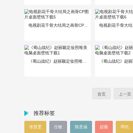
电视剧花千骨大结局之画骨CP图片桌面壁纸下载5
《蜀山战纪》赵丽颖定妆照唯美电脑桌面壁纸下载1
首页
上一页
推荐标签
张慧雯
任敏
陈意涵
赵薇
邓伦