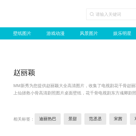
壁纸图片
游戏动漫
风景图片
娱乐明星
赵丽颖
MM新秀为您提供赵丽颖大全高清图片，收集了电视剧花千骨赵丽
上仙拯救小骨高清剧照图片桌面壁纸，花千骨电视剧东方彧卿剧
迪丽热巴
景甜
范丞丞
宋茜
相关标签：