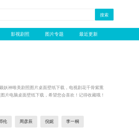
影视剧照
图片专题
最近更新
颖妖神唯美剧照图片桌面壁纸下载，电视剧花千骨紫熏
照图片电脑桌面壁纸下载，希望您会喜欢！记得收藏哦！
邓伦
周彦辰
倪妮
李一桐