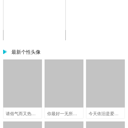
陈紫函壁纸图片大全
陈紫函壁纸图片大全
最新个性头像
请俗气而又热烈的爱我
你最好一无所有 然后把我当全部
今天依旧是爱你的可爱鬼