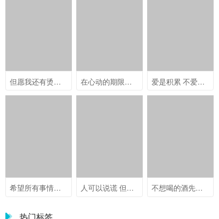
但愿我还有烫死人的热情.
在心动的期限里无限喜欢你 ​​​
爱是积累 不爱也是 .
希望所有事情都像长胖一样简单
人可以说谎 但细节不会 .
不想喝的酒先干为敬 不想见的人笑脸相迎
热门标签