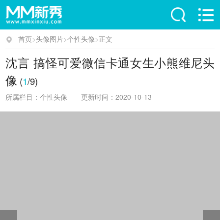
首页
>
头像图片
>
个性头像
>
正文
沈言 搞怪可爱微信卡通女生小熊维尼头
像
(
1
/9)
所属栏目：个性头像
更新时间：2020-10-13