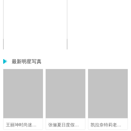
陈紫函壁纸图片大全
陈紫函壁纸图片大全
最新明星写真
王丽坤时尚迷人写真图片
张俪夏日度假风写真图片
凯拉奈特莉老公是谁 欧美女星凯拉奈特莉写真