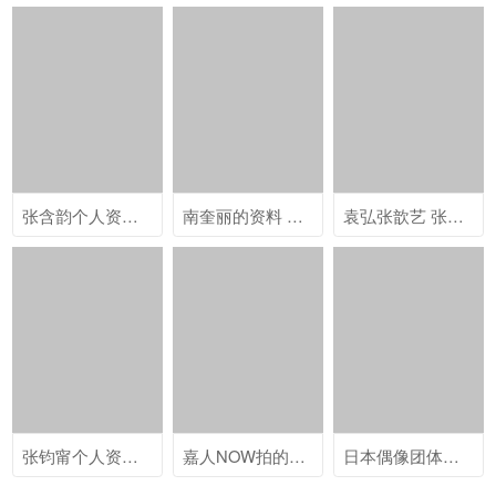
张含韵个人资料 张含韵乘风破浪的姐姐舞台照
南奎丽的资料 韩国美女南奎丽青春靓丽写真
袁弘张歆艺 张歆艺《妻子的浪漫旅行4》图片
张钧甯个人资料 美女明星张钧甯古装写真
嘉人NOW拍的何穗时尚表现力超强写真
日本偶像团体东京女子流清纯甜美写真