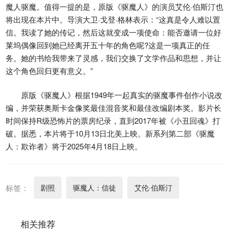
魔人驱魔。值得一提的是，原版《驱魔人》的演员艾伦·伯斯汀也
将出现在本片中。导演大卫·戈登·格林表示：“这真是令人难以置
信。我读了她的传记，然后这就变成一项使命：能否邀请一位好
莱坞偶像回到她已经离开五十年的角色呢?这是一项真正的任
务。她的书给我带来了灵感，我们交换了文学作品和思想，并让
这个角色回归更有意义。”
原版《驱魔人》根据1949年一起真实的驱魔事件创作小说改
编，并荣获奥斯卡金像奖最佳混音奖和最佳改编剧本奖。影片长
时间保持R级恐怖片的票房纪录，直到2017年被《小丑回魂》打
破。据悉，本片将于10月13日北美上映。新系列第二部《驱魔
人：欺诈者》将于2025年4月18日上映。
标签：
剧照
驱魔人：信徒
艾伦·伯斯汀
相关推荐