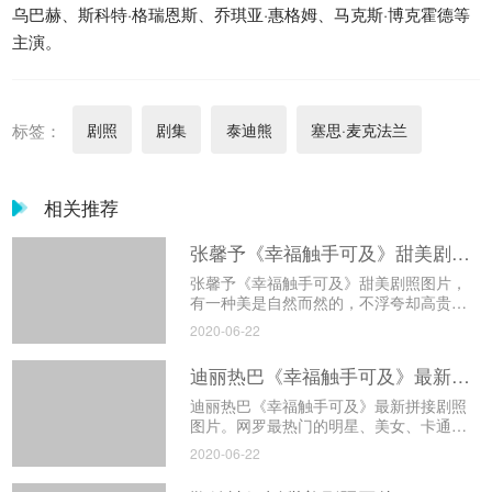
乌巴赫、斯科特·格瑞恩斯、乔琪亚·惠格姆、马克斯·博克霍德等
主演。
标签：
剧照
剧集
泰迪熊
塞思·麦克法兰
相关推荐
张馨予《幸福触手可及》甜美剧照图片
张馨予《幸福触手可及》甜美剧照图片，
有一种美是自然而然的，不浮夸却高贵，
不跳跃却生动，不甜腻却优雅，深邃的五
2020-06-22
官，温柔的甜笑。
迪丽热巴《幸福触手可及》最新拼接剧照图片
迪丽热巴《幸福触手可及》最新拼接剧照
图片。网罗最热门的明星、美女、卡通等
图片，把热门壁纸图片推荐给您，让您更
2020-06-22
快的找到您想要的简约好看的图片。