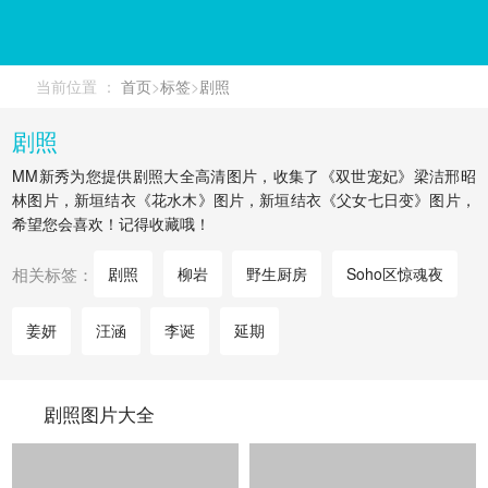
当前位置 ：
首页
>
标签
>
剧照
剧照
MM新秀为您提供剧照大全高清图片，收集了《双世宠妃》梁洁邢昭
林图片，新垣结衣《花水木》图片，新垣结衣《父女七日变》图片，
希望您会喜欢！记得收藏哦！
相关标签：
剧照
柳岩
野生厨房
Soho区惊魂夜
姜妍
汪涵
李诞
延期
剧照图片大全