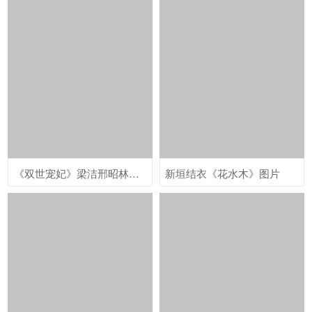
《双世宠妃》梁洁邢昭林图片
新垣结衣《花水木》图片