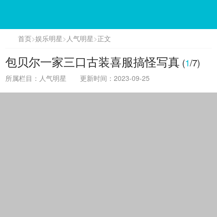
首页
>
娱乐明星
>
人气明星
>
正文
包贝尔一家三口古装喜服搞怪写真
(
1
/7)
所属栏目：人气明星
更新时间：2023-09-25