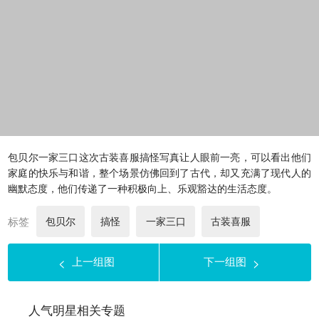
包贝尔一家三口这次古装喜服搞怪写真让人眼前一亮，可以看出他们
家庭的快乐与和谐，整个场景仿佛回到了古代，却又充满了现代人的
幽默态度，他们传递了一种积极向上、乐观豁达的生活态度。
标签
包贝尔
搞怪
一家三口
古装喜服
上一组图
下一组图
<
>
人气明星相关专题