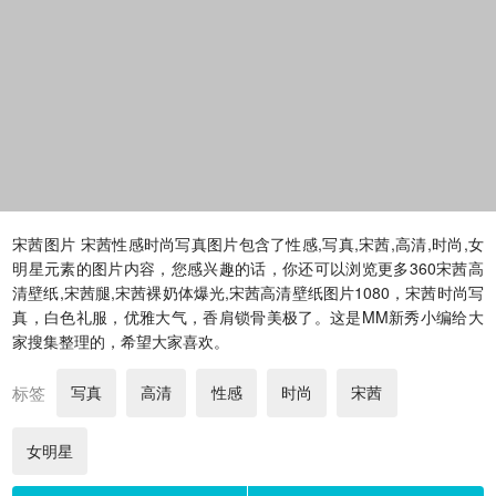
宋茜图片 宋茜性感时尚写真图片包含了性感,写真,宋茜,高清,时尚,女
明星元素的图片内容，您感兴趣的话，你还可以浏览更多360宋茜高
清壁纸,宋茜腿,宋茜裸奶体爆光,宋茜高清壁纸图片1080，宋茜时尚写
真，白色礼服，优雅大气，香肩锁骨美极了。这是MM新秀小编给大
家搜集整理的，希望大家喜欢。
标签
写真
高清
性感
时尚
宋茜
女明星