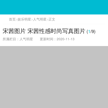
首页
>
娱乐明星
>
人气明星
>
正文
宋茜图片 宋茜性感时尚写真图片
(
1
/9)
所属栏目：人气明星
更新时间：2020-11-13