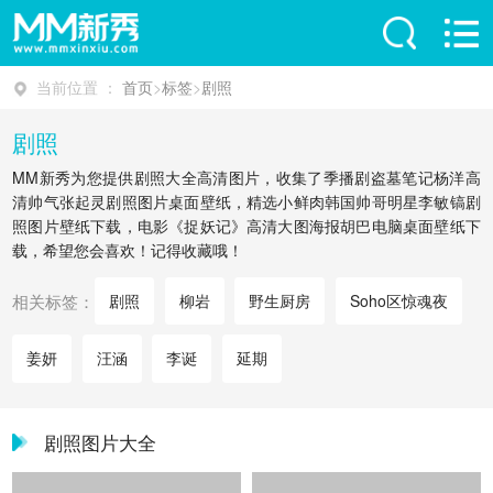
当前位置 ：
首页
>
标签
>
剧照
剧照
MM新秀为您提供剧照大全高清图片，收集了季播剧盗墓笔记杨洋高
清帅气张起灵剧照图片桌面壁纸，精选小鲜肉韩国帅哥明星李敏镐剧
照图片壁纸下载，电影《捉妖记》高清大图海报胡巴电脑桌面壁纸下
载，希望您会喜欢！记得收藏哦！
相关标签：
剧照
柳岩
野生厨房
Soho区惊魂夜
姜妍
汪涵
李诞
延期
剧照图片大全