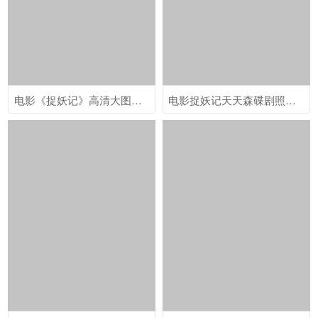
电影《捉妖记》高清大图海报胡巴电脑桌面壁纸下载
电影捉妖记天天森碟剧照图片高清电脑桌面壁纸下载