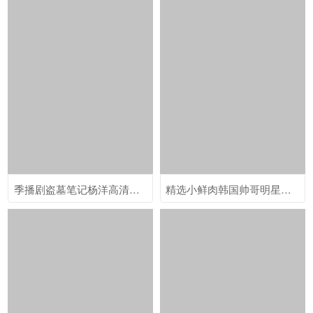
季播剧盗墓笔记杨洋高清帅气张起灵剧照图片桌面壁纸
精选小鲜肉韩国帅哥明星李敏镐剧照图片壁纸下载