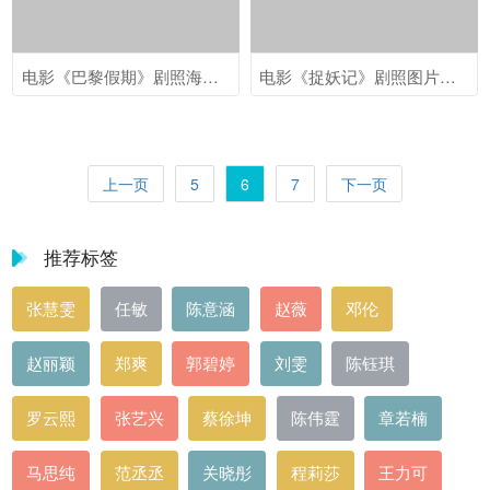
电影《巴黎假期》剧照海报图片桌面壁纸下载第二辑
电影《捉妖记》剧照图片宽屏高清电脑桌面主题壁纸
上一页
5
6
7
下一页
推荐标签
张慧雯
任敏
陈意涵
赵薇
邓伦
赵丽颖
郑爽
郭碧婷
刘雯
陈钰琪
罗云熙
张艺兴
蔡徐坤
陈伟霆
章若楠
马思纯
范丞丞
关晓彤
程莉莎
王力可