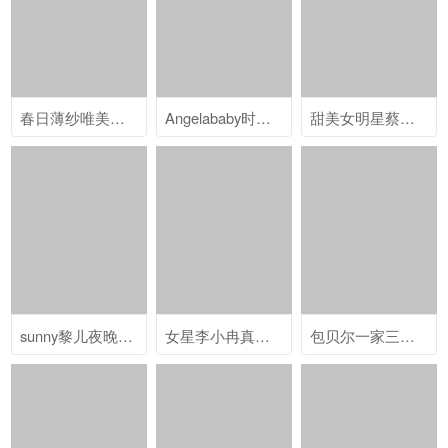
春日薄纱唯美女星张馨予清新之美
Angelababy时尚气质优雅图片
甜美女明星蔡文静写真图
sunny黎儿夜晚御姐风个性写真
女星李小冉真实甜美生活照
包贝尔一家三口古装喜服搞怪写真