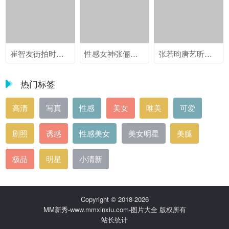
崔智友街拍时尚美女图片（二）
性感女神张俪纽约街头时髦造型街拍秀大长腿
张若昀唐艺昕唯美浪漫婚礼图片
热门标签
高清
写真
性感
美女
唯美
可爱
剧照
诱惑
性感美女
美女明星
美腿
极品
明星
小清新
Copyright © 2018-2026
MM新秀-www.mmxinxiu.com-图片大全 版权所有
站长统计